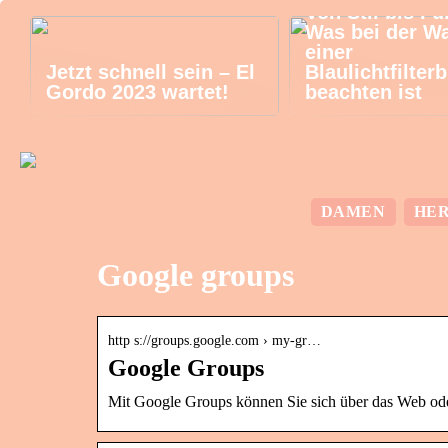
Von Stil bis Fu
Was bei der W
einer
Jetzt schnell sein – El
Blaulichtfilterb
Gordo 2023 wartet!
beachten ist
DAMEN
HE
Google groups
http s://groups.google.com › my-gr…
Google Groups
Mit Google Groups können Sie sich über das Web oder