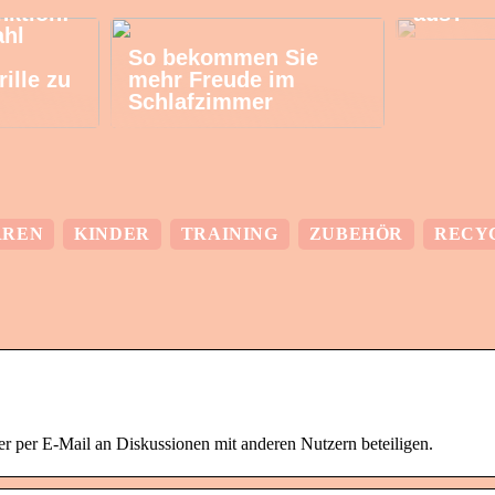
nktion:
aus?
ahl
So bekommen Sie
rille zu
mehr Freude im
Schlafzimmer
RREN
KINDER
TRAINING
ZUBEHÖR
RECY
 per E-Mail an Diskussionen mit anderen Nutzern beteiligen.