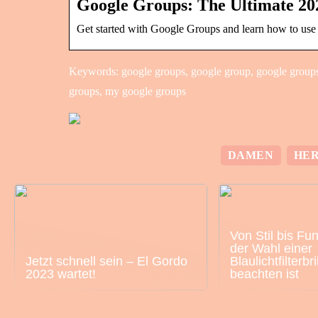
Google Groups: The Ultimate 2
Get started with Google Groups and learn how to use i
Keywords: google groups, google group, google groups 
groups, my google groups
DAMEN
HE
Von Stil bis Fu
der Wahl einer
Jetzt schnell sein – El Gordo
Blaulichtfilterbri
2023 wartet!
beachten ist