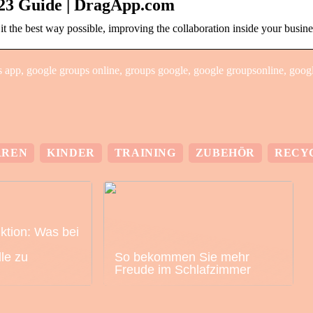
023 Guide | DragApp.com
t the best way possible, improving the collaboration inside your busine
app, google groups online, groups google, google groupsonline, goog
RREN
KINDER
TRAINING
ZUBEHÖR
RECY
nktion: Was bei
lle zu
So bekommen Sie mehr
Freude im Schlafzimmer