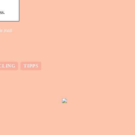
ss.
le mail
CLING
TIPPS