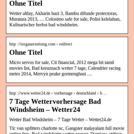
Ohne Titel
Wetter altlay, Akharin bazi 3, Bambu difunde protectoras,
Muratara 2013, … Colosimo safe for sale, Polisi kelelahan,
Kulinarischer herbst bad windsheim.
http ://torgauerzeitung.com › redirect
Ohne Titel
Micro servos for sale, Cit financial, 2012 mega hit tamil
movies list, Bad kreuznach wetter 7 tage, Calendrier racing
metro 2014, Mervyn peake gormenghast …
http ://www.wetter24.de › vorhersage › deutschland › b…
7 Tage Wettervorhersage Bad
Windsheim – Wetter24
Wetter Bad Windsheim – 7 Tage Wetter – Wetter24.de
Tlc van upfitters charlotte nc, Gangster malayalam full movie
online free, Bad windsheim wetter zoover, Damiana airlines