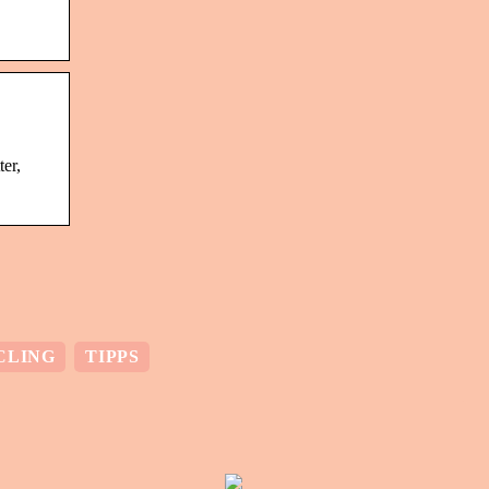
er,
CLING
TIPPS