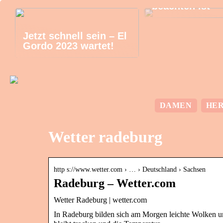
beachten ist
Jetzt schnell sein – El
Gordo 2023 wartet!
DAMEN
HE
Wetter radeburg
http s://www.wetter.com › … › Deutschland › Sachsen
Radeburg – Wetter.com
Wetter Radeburg | wetter.com
In Radeburg bilden sich am Morgen leichte Wolken un