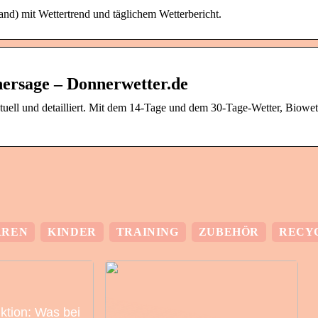
nd) mit Wettertrend und täglichem Wetterbericht.
ersage – Donnerwetter.de
uell und detailliert. Mit dem 14-Tage und dem 30-Tage-Wetter, Biowett
RREN
KINDER
TRAINING
ZUBEHÖR
RECY
nktion: Was bei