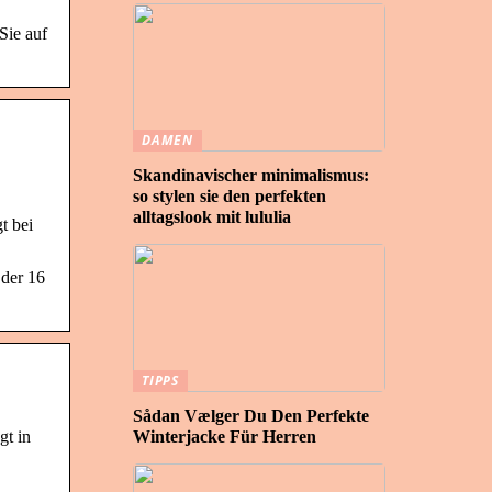
Sie auf
DAMEN
Skandinavischer minimalismus:
so stylen sie den perfekten
alltagslook mit lululia
t bei
 der 16
TIPPS
Sådan Vælger Du Den Perfekte
gt in
Winterjacke Für Herren