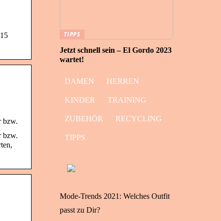
TIPPS
 15
Jetzt schnell sein – El Gordo 2023
wartet!
DAMEN
HERREN
KINDER
TRAINING
ZUBEHÖR
RECYCLING
r bzw.
r bzw.
TIPPS
ten,
Mode-Trends 2021: Welches Outfit
passt zu Dir?