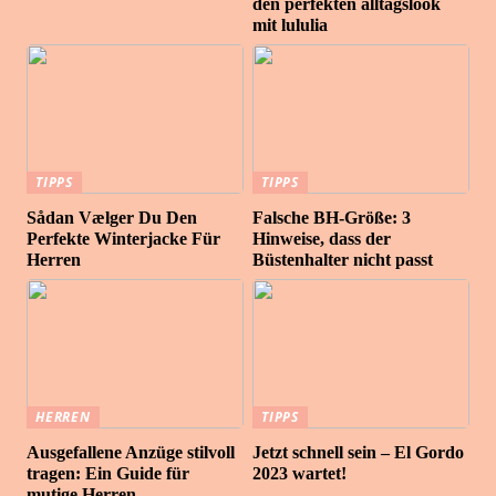
den perfekten alltagslook
mit lululia
TIPPS
TIPPS
Sådan Vælger Du Den
Falsche BH-Größe: 3
Perfekte Winterjacke Für
Hinweise, dass der
Herren
Büstenhalter nicht passt
HERREN
TIPPS
Ausgefallene Anzüge stilvoll
Jetzt schnell sein – El Gordo
tragen: Ein Guide für
2023 wartet!
mutige Herren