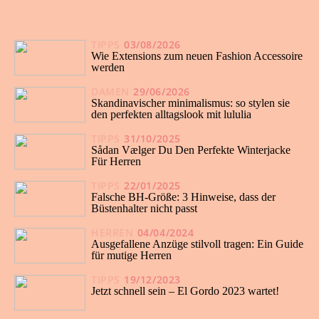
TIPPS
03/08/2026
Wie Extensions zum neuen Fashion Accessoire
werden
DAMEN
29/06/2026
Skandinavischer minimalismus: so stylen sie
den perfekten alltagslook mit lululia
TIPPS
31/10/2025
Sådan Vælger Du Den Perfekte Winterjacke
Für Herren
TIPPS
22/01/2025
Falsche BH-Größe: 3 Hinweise, dass der
Büstenhalter nicht passt
HERREN
04/04/2024
Ausgefallene Anzüge stilvoll tragen: Ein Guide
für mutige Herren
TIPPS
19/12/2023
Jetzt schnell sein – El Gordo 2023 wartet!