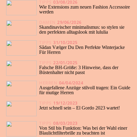
TIPPS
03/08/2026
Wie Extensions zum neuen Fashion Accessoire
werden
DAMEN
29/06/2026
Skandinavischer minimalismus: so stylen sie
den perfekten alltagslook mit lululia
TIPPS
31/10/2025
Sådan Vælger Du Den Perfekte Winterjacke
Für Herren
TIPPS
22/01/2025
Falsche BH-Größe: 3 Hinweise, dass der
Büstenhalter nicht passt
HERREN
04/04/2024
Ausgefallene Anzüge stilvoll tragen: Ein Guide
für mutige Herren
TIPPS
19/12/2023
Jetzt schnell sein – El Gordo 2023 wartet!
TIPPS
08/03/2023
Von Stil bis Funktion: Was bei der Wahl einer
Blaulichtfilterbrille zu beachten ist